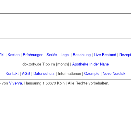
iki
|
Kosten
|
Erfahrungen
|
Seriös
|
Legal
|
Bezahlung
|
Live-Bestand
|
Rezept
doktorfy.de Tipp im [month] |
Apotheke in der Nähe
Kontakt
|
AGB
|
Datenschutz
| Informationen |
Ozempic
|
Novo Nordisk
e von
Viverva
, Hansaring 1,50670 Köln | Alle Rechte vorbehalten.