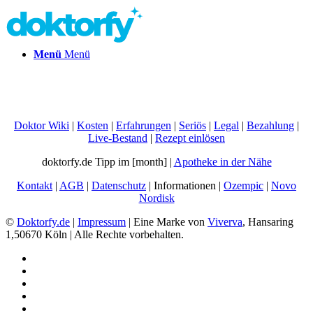
Menü
Menü
Doktor Wiki
|
Kosten
|
Erfahrungen
|
Seriös
|
Legal
|
Bezahlung
|
Live-Bestand
|
Rezept einlösen
doktorfy.de Tipp im [month] |
Apotheke in der Nähe
Kontakt
|
AGB
|
Datenschutz
| Informationen |
Ozempic
|
Novo
Nordisk
©
Doktorfy.de
|
Impressum
| Eine Marke von
Viverva
, Hansaring
1,50670 Köln | Alle Rechte vorbehalten.