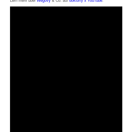
Lern mehr über
Wegovy
& Co. auf
doktorfy x YouTube
.