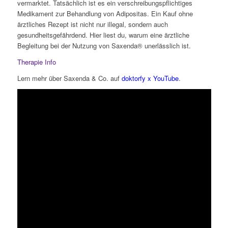
vermarktet. Tatsächlich ist es ein verschreibungspflichtiges
Medikament zur Behandlung von Adipositas. Ein Kauf ohne
ärztliches Rezept ist nicht nur illegal, sondern auch
gesundheitsgefährdend. Hier liest du, warum eine ärztliche
Begleitung bei der Nutzung von Saxenda® unerlässlich ist.
Therapie Info
Lern mehr über Saxenda & Co. auf
doktorfy x YouTube
.